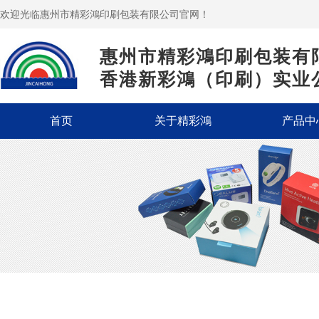
欢迎光临惠州市精彩鴻印刷包装有限公司官网！
惠州市精彩鴻印刷包装有
香港新彩鴻（印刷）实业
首页
关于精彩鴻
产品中