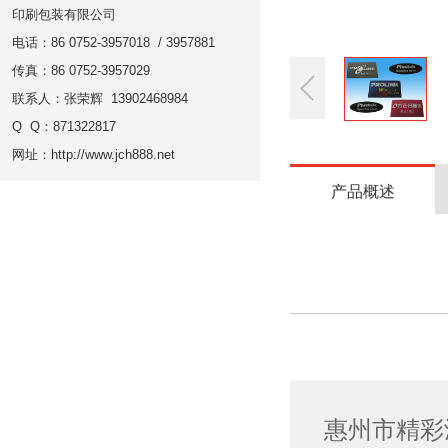
印刷包装有限公司
电话：86 0752-3957018 / 3957881
传真：86 0752-3957029
联系人：张荣辉 13902468984
Q Q：871322817
网址：http://www.jch888.net
产品概述
惠州市精彩