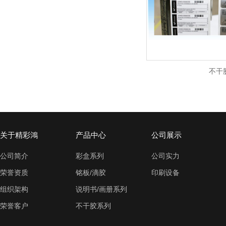
不干
关于精彩鴻
产品中心
公司展示
公司简介
彩盒系列
公司实力
荣誉资质
铭板/滴胶
印刷设备
组织架构
说明书/画册系列
荣誉客户
不干胶系列