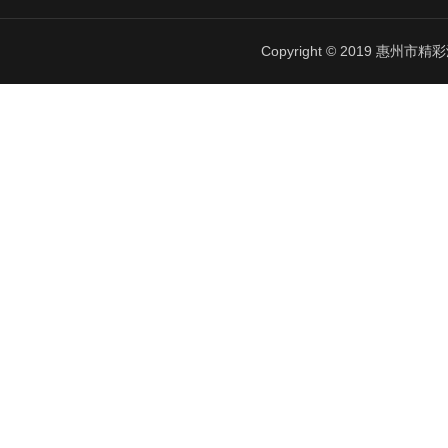
Copyright © 2019